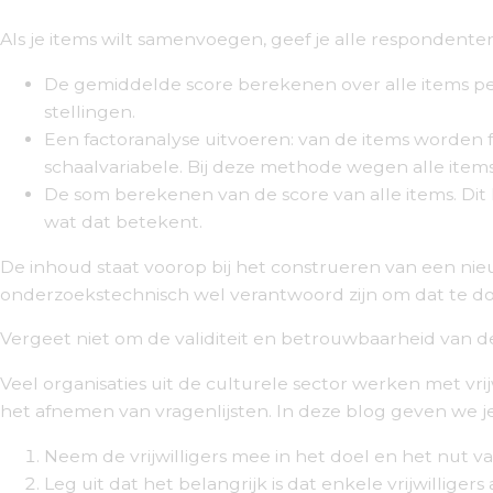
Als je items wilt samenvoegen, geef je alle respondente
De gemiddelde score berekenen over alle items per r
stellingen.
Een factoranalyse uitvoeren: van de items worden 
schaalvariabele. Bij deze methode wegen alle items
De som berekenen van de score van alle items. Dit k
wat dat betekent.
De inhoud staat voorop bij het construeren van een nie
onderzoekstechnisch wel verantwoord zijn om dat te d
Vergeet niet om de validiteit en betrouwbaarheid van d
Veel organisaties uit de culturele sector werken met vrij
het afnemen van vragenlijsten. In deze blog geven we j
Neem de vrijwilligers mee in het doel en het nut v
Leg uit dat het belangrijk is dat enkele vrijwillige