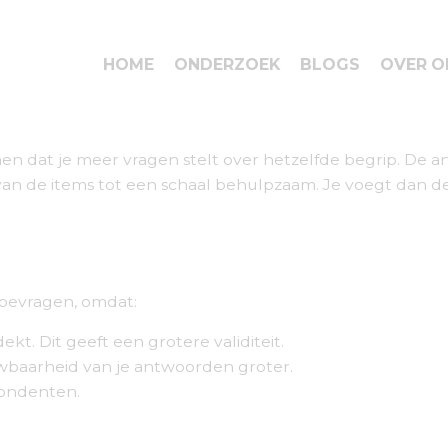
HOME
ONDERZOEK
BLOGS
OVER O
dat je meer vragen stelt over hetzelfde begrip. De ana
 van de items tot een schaal behulpzaam. Je voegt dan d
 bevragen, omdat:
t. Dit geeft een grotere validiteit.
uwbaarheid van je antwoorden groter.
pondenten.