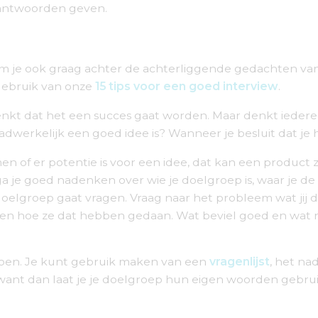
antwoorden geven.
kom je ook graag achter de achterliggende gedachten 
k gebruik van onze
15 tips voor een goed interview
.
j denkt dat het een succes gaat worden. Maar denkt ieder
dwerkelijk een goed idee is? Wanneer je besluit dat je
 of er potentie is voor een idee, dat kan een product 
 ga je goed nadenken over wie je doelgroep is, waar je 
oelgroep gaat vragen. Vraag naar het probleem wat jij de
 en hoe ze dat hebben gedaan. Wat beviel goed en wat n
doen. Je kunt gebruik maken van een
vragenlijst
, het na
ant dan laat je je doelgroep hun eigen woorden gebrui