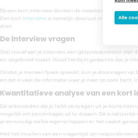
Bij een kort interview denken de meesten dat dit ontzett
Alle co
Een kort
interview
is namelijk absoluut in te zetten als
doet.
De interview vragen
Stel vooraf aan je interview een gespreksprotocol met d
en uitgebreid maakt. Houd hierbij in gedachte dat je i
Omdat je mensen fysiek spreekt, kun je doorvragen o
en dat is vaak de informatie waar je naar op zoek bent. I
Kwantitatieve analyse van een kort 
De antwoorden die je hebt verkregen uit je korte intervi
mogelijk om percentages uit te draaien. Dit is natuurl
je eenvoudig welke eigenschappen er het vaakst genoe
Met het invullen van een vragenlijst zijn respondenten o