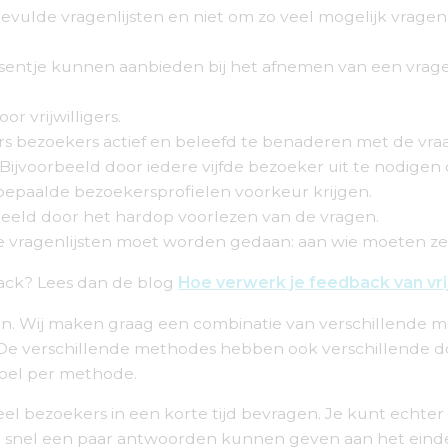
evulde vragenlijsten en niet om zo veel mogelijk vragenli
 presentje kunnen aanbieden bij het afnemen van een vrage
r vrijwilligers.
ligers bezoekers actief en beleefd te benaderen met de vr
. Bijvoorbeeld door iedere vijfde bezoeker uit te nodige
t bepaalde bezoekersprofielen voorkeur krijgen.
voorbeeld door het hardop voorlezen van de vragen.
lde vragenlijsten moet worden gedaan: aan wie moeten z
back? Lees dan de blog
Hoe verwerk je feedback van vrij
n. Wij maken graag een combinatie van verschillende me
s. De verschillende methodes hebben ook verschillende 
doel per methode.
eel bezoekers in een korte tijd bevragen. Je kunt echte
an snel een paar antwoorden kunnen geven aan het einde v