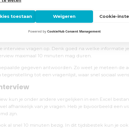
end veel tijd kost. Ook zou je het niet kwantitatief in k
okies toestaan
Weigeren
Cookie-inste
 kwantitatieve methode én veel tijd hoeft het niet te ko
Powered by
CookieHub Consent Management
e interview vragen op. Denk goed na welke informatie je 
nterview maximaal 10 minuten mag duren.
p bepaalde gegeven antwoorden. Zo weet je meteen de
n tegenstelling tot een vragenlijst, waar snel sociaal we
interview
ew kun je onder andere vergelijken in een Excel bestand.
ijk wel afhankelijk van je vragen. Heb je bijvoorbeeld 
md zijn.
ok al snel 10 minuten bezig. In dit tijdsbestek kun je oo