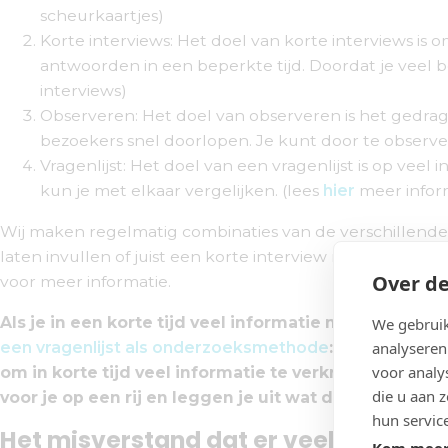
scheurkaartjes)
Korte interviews: Het doel van korte interviews i
antwoorden in een beperkte tijd. Doordat je veel 
interviews)
Observeren: Het doel van observeren is het gedra
bezoekers snel doorlopen. Je kunt door te observer
Vragenlijst: Het doel van een vragenlijst is op veel
kun je met elkaar vergelijken. (lees
hier
meer inform
Wij maken regelmatig combinaties van de verschillende 
laten invullen of juist een korte interview met ze hou
Over de
voor meer informatie.
Als je in een korte tijd veel informatie nodig hebt vo
We gebruik
analyseren
een vragenlijst als onderzoeksmethode
: op een snel
voor analy
om in korte tijd veel informatie te verkrijgen van j
die u aan 
voor je op een rij en leggen je uit wat de verschillen 
hun servic
Het misverstand dat er veel tijd gaat 
Kom meer