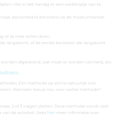
jsten. Het is niet handig er een wedstrijdje van te
nlijst, bijvoorbeeld iets kleins uit de museumwinkel
aag of ze mee willen doen.
n die langskomt, of de eerste bezoeker die langskomt
e worden afgeleverd, wat moet er worden vermeld, etc.
willigers
.
thodes. Eén methode op zich is natuurlijk ook
doelen. Wanneer kies je nou voor welke methode?
r maar 2 of 3 vragen stellen. Deze methode wordt veel
an de activiteit. (lees
hier
meer informatie over