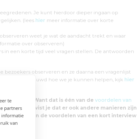
eweegredenen. Je kunt hierdoor dieper ingaan op
elijken. (lees
hier
meer informatie over korte
 observeren weet je wat de aandacht trekt en waar
formatie over observeren)
ers in een korte tijd veel vragen stellen. De antwoorden
je bezoekers observeren en ze daarna een vragenlijst
met je mee. Benieuwd hoe we je kunnen helpen, kijk
hier
n vragenlijst. Want dat is één van de
voordelen van
eer te
e partners
amelen. Maar wist je dat er ook andere manieren zijn
 informatie
view. Wij zetten de voordelen van een kort interview
bruik van