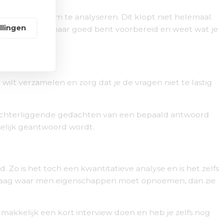
unnen zetten om te analyseren. Dit klopt niet helemaal.
llingen
sten. Zolang je maar goed bent voorbereid en weet wat je
wilt verzamelen en zorg dat je de vragen niet te lastig
 achterliggende gedachten van een bepaald antwoord
nselijk geantwoord wordt.
 Zo is het toch een kwantitatieve analyse en is het zelfs
een vraag waar men eigenschappen moet opnoemen, dan zie
k makkelijk een kort interview doen en heb je zelfs nog