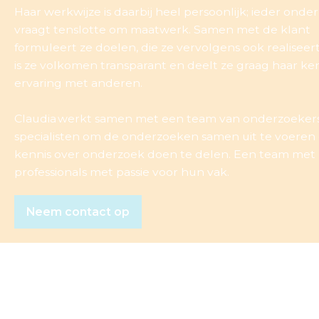
Haar werkwijze is daarbij heel persoonlijk; ieder onde
vraagt tenslotte om maatwerk. Samen met de klant
formuleert ze doelen, die ze vervolgens ook realiseert
is ze volkomen transparant en deelt ze graag haar ke
ervaring met anderen.
Claudia werkt samen met een team van onderzoeker
specialisten om de onderzoeken samen uit te voeren
kennis over onderzoek doen te delen. Een team met
professionals met passie voor hun vak.
Neem contact op