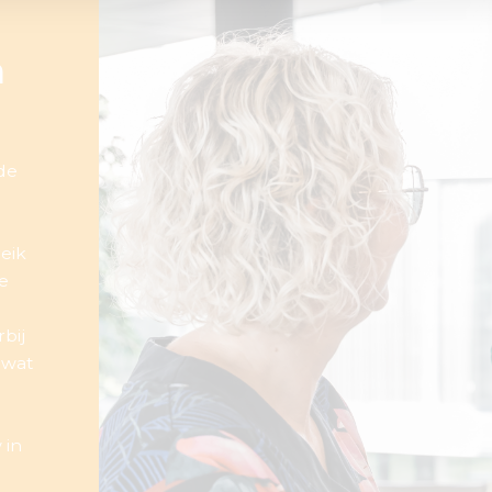
n
de
eik
e
bij
 wat
 in