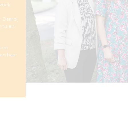
rzoek
. Daarbij
nnis en
s en
 en haar