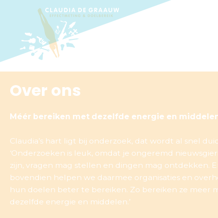
Over ons
Méér bereiken met dezelfde energie en middele
Claudia’s hart ligt bij onderzoek, dat wordt al snel duid
‘Onderzoeken is leuk, omdat je ongeremd nieuwsgier
zijn, vragen mag stellen en dingen mag ontdekken. 
bovendien helpen we daarmee organisaties en over
hun doelen beter te bereiken. Zo bereiken ze meer 
dezelfde energie en middelen.’