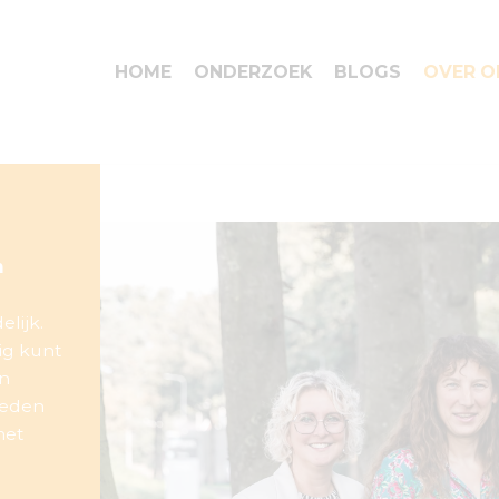
HOME
ONDERZOEK
BLOGS
OVER O
n
elijk.
ig kunt
En
heden
met