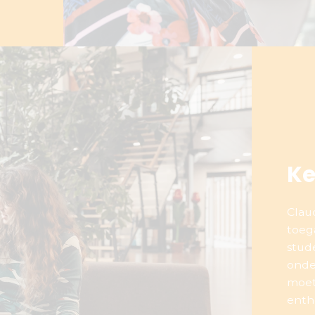
Ke
Clau
toega
stud
onde
moet
enth