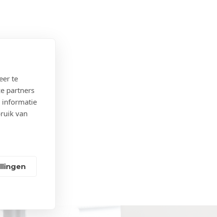
eer te
e partners
 informatie
bruik van
llingen