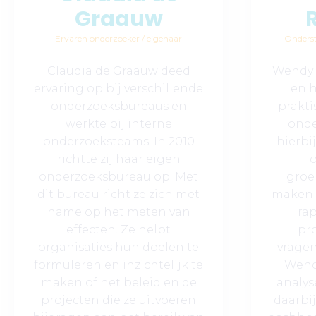
Graauw
Ervaren onderzoeker / eigenaar
Onderst
Claudia de Graauw deed
Wendy 
ervaring op bij verschillende
en 
onderzoeksbureaus en
prakti
werkte bij interne
onde
onderzoeksteams. In 2010
hierbi
richtte zij haar eigen
o
onderzoeksbureau op. Met
groe
dit bureau richt ze zich met
maken 
name op het meten van
ra
effecten. Ze helpt
pr
organisaties hun doelen te
vragen
formuleren en inzichtelijk te
Wendy
maken of het beleid en de
analys
projecten die ze uitvoeren
daarbij