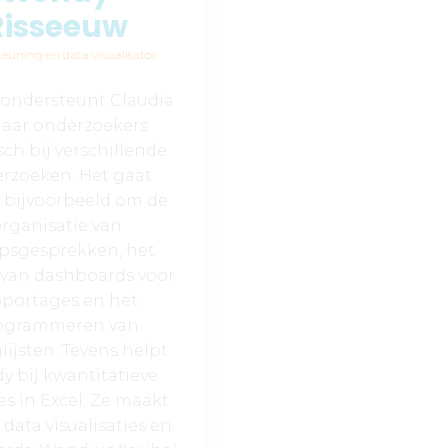
Risseeuw
euning en data visualisator
ondersteunt Claudia
haar onderzoekers
sch bij verschillende
rzoeken. Het gaat
j bijvoorbeeld om de
rganisatie van
psgesprekken, het
van dashboards voor
pportages en het
ogrammeren van
lijsten. Tevens helpt
 bij kwantitatieve
es in Excel. Ze maakt
 data visualisaties en