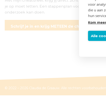
Met mijn cheatsheet krijg jij direct zicht op wanneer
voor analy
je op moet letten. Een stappenplan voor onderzoek
die u aan 
onderzoek kan doen.
hun servic
Kom meer
Schrijf je in en krijg METEEN de cheatsheet.
Alle co
© 2022 – 2026 Claudia de Graauw. Alle rechten voorbehouden