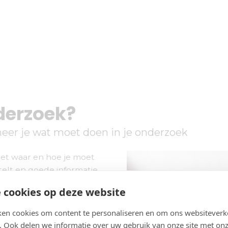
nderzoek?
eer je wat moet doen in je onderzoek
iet waar en hoe je moet
telt en goede informatie
? Of dat je juist te
 cookies op deze website
doen? Waar moet je op
en cookies om content te personaliseren en om ons websiteverk
. Ook delen we informatie over uw gebruik van onze site met onz