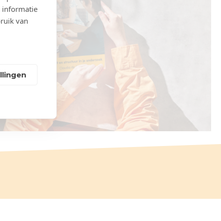
 informatie
bruik van
llingen