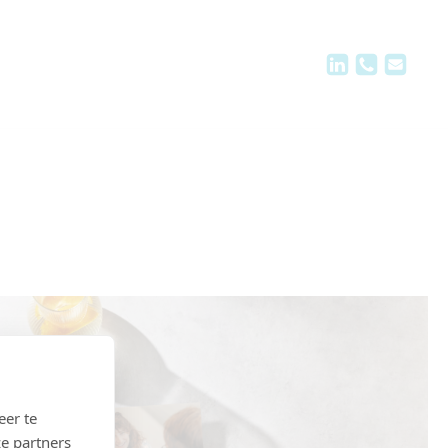
eer te
e partners