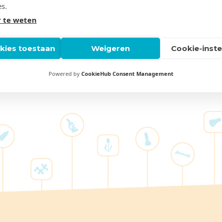
es.
ers zijn geneigd hun mening door te geven aan vrijwillige
 te weten
en door bijvoorbeeld te kijken naar respons in een gaste
 over de tevredenheid van je bezoekers? Houd dan een
okies toestaan
Weigeren
Cookie-inste
e daarbij kan helpen? Kijk dan
hier
of neem direct conta
Powered by
CookieHub Consent Management