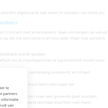
e worden afgeleverd, wat moet er worden vermeld, etc.
willigers
.
 direct contact met je bezoekers. Vaak ontvangen ze vanuit
 op die tot een betere service leidt. Maar hoe verwerk
e feedback wordt gedaan.
tijd van je vrijwilligers kan je bijvoorbeeld kiezen voor
ien hoe vaak een opmerking voorkomt, en of een
n één oogopslag kunt laten zien waar de
eer te
e partners
. Maak actiepunten waar aan gewerkt gaat worden.
 informatie
 zijn, bijvoorbeeld doordat klachten niet meer
bruik van