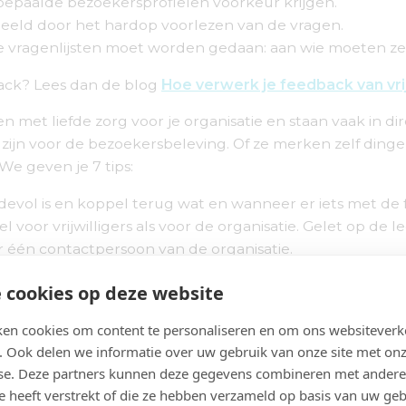
t bepaalde bezoekersprofielen voorkeur krijgen.
voorbeeld door het hardop voorlezen van de vragen.
lde vragenlijsten moet worden gedaan: aan wie moeten z
back? Lees dan de blog
Hoe verwerk je feedback van vrij
agen met liefde zorg voor je organisatie en staan vaak in
ijn voor de bezoekersbeleving. Of ze merken zelf dingen
We geven je 7 tips:
rdevol is en koppel terug wat en wanneer er iets met d
or vrijwilligers als voor de organisatie. Gelet op de leef
aar één contactpersoon van de organisatie.
eedback op datum plaatst en categoriseert. Zo kun je z
 cookies op deze website
ze in een overzichtelijk A4 zodat je aan je organisatie i
en cookies om content te personaliseren en om ons websiteverk
. Ook delen we informatie over uw gebruik van onze site met onz
ent in om in groter verband de feedback door te nemen
se. Deze partners kunnen deze gegevens combineren met andere
iepunten zijn doorgevoerd en of daar ook resultaten van
ze heeft verstrekt of die ze hebben verzameld op basis van uw ge