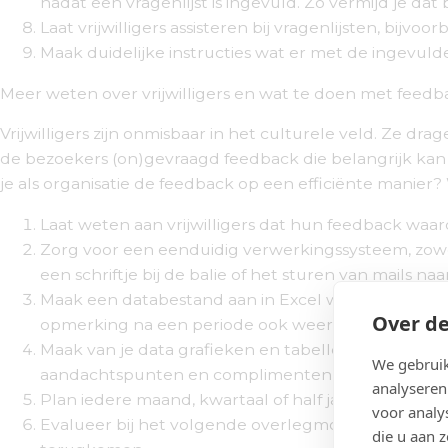
nadat een vragenlijst is ingevuld. Zo vermijd je da
Laat vrijwilligers assisteren bij vragenlijsten, bij
Maak duidelijke instructies wat er met de ingevu
Meer weten over vrijwilligers en wat te doen met feed
Vrijwilligers zijn onmisbaar in het culturele veld. Ze dr
de bezoekers (on)gevraagd feedback die belangrijk kan z
je als organisatie de feedback op een efficiënte manier? 
Laat weten aan vrijwilligers dat hun feedback waa
Zorg voor een eenduidig verwerkingssysteem, zowel vo
een schriftje bij de balie of het sturen van mails n
Maak een databestand aan in Excel waarbij je de f
Over de
opmerking na een periode ook weer verdwijnt.
Maak van je data grafieken en tabellen en plaats de
We gebruik
aandachtspunten en complimenten liggen.
analyseren
Plan iedere maand, kwartaal of half jaar een mom
voor analy
Evalueer bij het volgende overlegmoment of de act
die u aan 