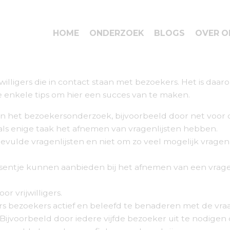
HOME
ONDERZOEK
BLOGS
OVER O
willigers die in contact staan met bezoekers. Het is daar
e enkele tips om hier een succes van te maken.
an het bezoekersonderzoek, bijvoorbeeld door net voor 
rs als enige taak het afnemen van vragenlijsten hebben.
evulde vragenlijsten en niet om zo veel mogelijk vragenli
 presentje kunnen aanbieden bij het afnemen van een vrage
r vrijwilligers.
ligers bezoekers actief en beleefd te benaderen met de vr
. Bijvoorbeeld door iedere vijfde bezoeker uit te nodige