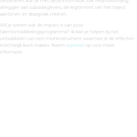
verbeteren, kun je met deze informatie ook verantwoording
afleggen aan subsidiegevers, de legitimiteit van het traject
aantonen én draagvlak creëren.
Wil je weten wat de impact is van jouw
talentontwikkelingsprogramma? Ik kan je helpen bij het
ontwikkelen van een meetinstrument waarmee je de effecten
inzichtelijk kunt maken. Neem
contact
op voor meer
informatie.