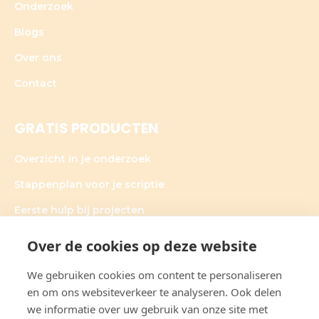
Onderzoek
Blogs
Over ons
Contact
GRATIS PRODUCTEN
Overzicht in je onderzoek
Stappenplan voor je scriptie
Eerste hulp bij projecten
Over de cookies op deze website
We gebruiken cookies om content te personaliseren
OVER CLAUDIA DE GRAAUW
en om ons websiteverkeer te analyseren. Ook delen
we informatie over uw gebruik van onze site met
Claudia’s hart ligt bij onderzoek. Haar werkwijze is heel