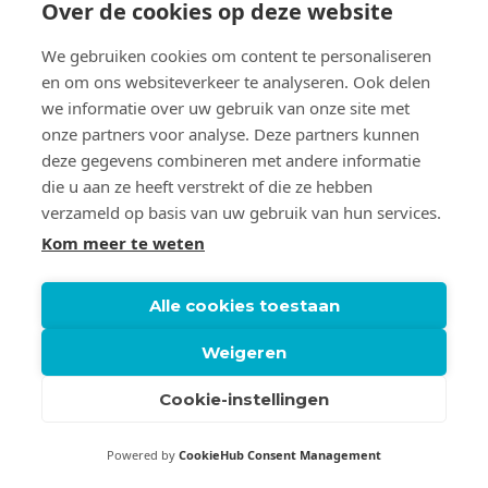
Over de cookies op deze website
Overzicht in je onderzoek
We gebruiken cookies om content te personaliseren
Stappenplan voor je scriptie
en om ons websiteverkeer te analyseren. Ook delen
we informatie over uw gebruik van onze site met
Eerste hulp bij projecten
onze partners voor analyse. Deze partners kunnen
deze gegevens combineren met andere informatie
die u aan ze heeft verstrekt of die ze hebben
verzameld op basis van uw gebruik van hun services.
OVER CLAUDIA DE GRAAUW
Kom meer te weten
Claudia’s hart ligt bij onderzoek. Haar werkwijze is heel
persoonlijk; ieder onderzoek vraagt tenslotte om
Alle cookies toestaan
maatwerk. Samen met de klant formuleert ze doelen, die
ze vervolgens ook realiseert. Daarbij is ze volkomen
Weigeren
transparant en deelt ze graag haar kennis en ervaring.
Cookie-instellingen
Powered by
CookieHub Consent Management