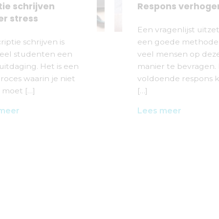
tie schrijven
Respons verhoge
r stress
Een vragenlijst uitzet
riptie schrijven is
een goede methode
veel studenten een
veel mensen op dez
 uitdaging. Het is een
manier te bevragen. 
roces waarin je niet
voldoende respons kr
 moet […]
[…]
 meer
Lees meer