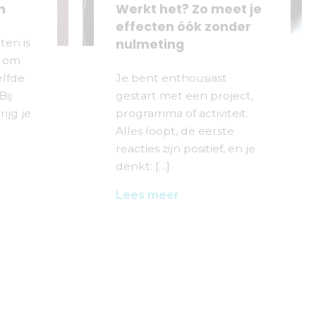
n
Werkt het? Zo meet je
effecten óók zonder
nulmeting
ten is
 om
elfde
Je bent enthousiast
Bij
gestart met een project,
ijg je
programma of activiteit.
Alles loopt, de eerste
reacties zijn positief, en je
denkt: […]
Lees meer