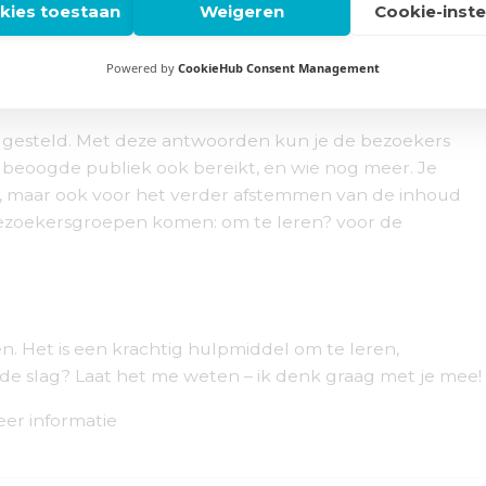
okies toestaan
Weigeren
Cookie-inste
 makkelijk herhalen. Zo zie je of je aanpassingen
 kennisbasis over je publiek.
Powered by
CookieHub Consent Management
gesteld. Met deze antwoorden kun je de bezoekers
je beoogde publiek ook bereikt, en wie nog meer. Je
, maar ook voor het verder afstemmen van de inhoud
bezoekersgroepen komen: om te leren? voor de
n. Het is een krachtig hulpmiddel om te leren,
de slag? Laat het me weten – ik denk graag met je mee!
er informatie