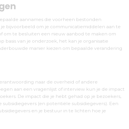
ngen
bepaalde aannames die voorheen bestonden
n je bijvoorbeeld om je communicatiemiddelen aan te
k of om te besluiten een nieuw aanbod te maken om
p basis van je onderzoek, het kan je organisatie
onderbouwde manier kiezen om bepaalde verandering
erantwoording naar de overheid of andere
oegen aan een vragenlijst of interview kun je de impact
zoekers. De impact die je hebt gehad op je bezoekers,
je subsidiegevers (en potentiële subsidiegevers). Een
bsidiegevers en je bestuur in te lichten hoe je