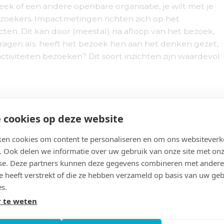
eek of een andere openbare organisatie, je wilt met je
zoekers. Impactmetingen richten zich op het
cten. Dit kan door (meestal) na afloop van het bezoek,
vragen als: heeft het bezoek hen aan het denken gezet,
 activiteiten bezoeken? Dit soort inzichten zijn waardevol
an het doel van het onderzoek en de bijbehorende
 cookies op deze website
eschikbare budget. Je kunt gebruik maken van een
en cookies om content te personaliseren en om ons websiteverk
ij krijg je echter geen diepzinnige antwoorden en weet
. Ook delen we informatie over uw gebruik van onze site met onz
n niet.
se. Deze partners kunnen deze gegevens combineren met andere
 interview van maximaal 10 minuten met open vragen en
ze heeft verstrekt of die ze hebben verzameld op basis van uw ge
oen van observaties. Door je bezoekers te observeren
es.
it. Doordat je de observaties bij meerdere bezoekers
 te weten
de informatie vergelijken en analyseren.