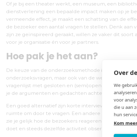
Of je bij een theater werkt, een museum, een biblioth
dienstverlening een bepaalde impact maken op je be
vermeende effect, je maakt een schatting van de effe
de bezoeker een aantal vragen te stellen. Denk aan 
zijn ze geïnspireerd geraakt, willen ze vaker dit soort
voor je organisatie én voor je partners.
Hoe pak je het aan?
De keuze van de onderzoeksmethode is afhankelijk v
Over de
onderzoeksvragen, maar ook van de wensen en het b
We gebruik
vragenlijst met gesloten en (semi)open vragen. Hierb
analyseren
je de argumenten en gedachten achter de antwoorde
voor analy
Een goed alternatief zijn korte interviews. Een kort
die u aan 
ruimte om door te vragen. Een andere manier is het d
hun servic
zie je gelijk hoe de bezoekers reageren op de activite
Kom meer
doet en steeds dezelfde activiteit observeert, kun je 