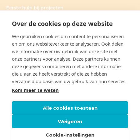
Eerste hulp bij projecten
Over de cookies op deze website
We gebruiken cookies om content te personaliseren
OVER CLAUDIA DE GRAAUW
en om ons websiteverkeer te analyseren. Ook delen
we informatie over uw gebruik van onze site met
Claudia’s hart ligt bij onderzoek. Haar werkwijze is heel
onze partners voor analyse. Deze partners kunnen
persoonlijk; ieder onderzoek vraagt tenslotte om
deze gegevens combineren met andere informatie
maatwerk. Samen met de klant formuleert ze doelen, die
ze vervolgens ook realiseert. Daarbij is ze volkomen
die u aan ze heeft verstrekt of die ze hebben
transparant en deelt ze graag haar kennis en ervaring.
verzameld op basis van uw gebruik van hun services.
Kom meer te weten
Alle cookies toestaan
Weigeren
© 2022 – 2026 Claudia de Graauw. Alle rechten
Cookie-instellingen
voorbehouden.