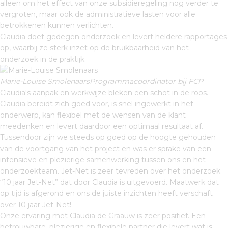
alleen om het effect van onze subsidieregeling nog verder te
vergroten, maar ook de administratieve lasten voor alle
betrokkenen kunnen verlichten.
Claudia doet gedegen onderzoek en levert heldere rapportages
op, waarbij ze sterk inzet op de bruikbaarheid van het
onderzoek in de praktijk.
Marie-Louise SmolenaarsProgrammacoördinator bij FCP
Claudia's aanpak en werkwijze bleken een schot in de roos.
Claudia bereidt zich goed voor, is snel ingewerkt in het
onderwerp, kan flexibel met de wensen van de klant
meedenken en levert daardoor een optimaal resultaat af.
Tussendoor zijn we steeds op goed op de hoogte gehouden
van de voortgang van het project en was er sprake van een
intensieve en plezierige samenwerking tussen ons en het
onderzoekteam. Jet-Net is zeer tevreden over het onderzoek
“10 jaar Jet-Net” dat door Claudia is uitgevoerd. Maatwerk dat
op tijd is afgerond en ons de juiste inzichten heeft verschaft
over 10 jaar Jet-Net!
Onze ervaring met Claudia de Graauw is zeer positief. Een
betrouwbare, plezierige en flexibele partner die levert wat is