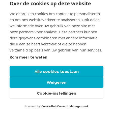
Over de cookies op deze website
We gebruiken cookies om content te personaliseren
OVER CLAUDIA DE GRAAUW
en om ons websiteverkeer te analyseren. Ook delen
we informatie over uw gebruik van onze site met
Claudia’s hart ligt bij onderzoek. Haar werkwijze is heel
onze partners voor analyse. Deze partners kunnen
persoonlijk; ieder onderzoek vraagt tenslotte om
maatwerk. Samen met de klant formuleert ze doelen, die
deze gegevens combineren met andere informatie
ze vervolgens ook realiseert. Daarbij is ze volkomen
die u aan ze heeft verstrekt of die ze hebben
transparant en deelt ze graag haar kennis en ervaring.
verzameld op basis van uw gebruik van hun services.
Kom meer te weten
Alle cookies toestaan
Weigeren
© 2022 – 2026 Claudia de Graauw. Alle rechten
Cookie-instellingen
voorbehouden.
Privacy statement
Powered by
CookieHub Consent Management