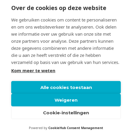
Over de cookies op deze website
We gebruiken cookies om content te personaliseren
OVER CLAUDIA DE GRAAUW
en om ons websiteverkeer te analyseren. Ook delen
we informatie over uw gebruik van onze site met
Claudia’s hart ligt bij onderzoek. Haar werkwijze is heel
onze partners voor analyse. Deze partners kunnen
persoonlijk; ieder onderzoek vraagt tenslotte om
maatwerk. Samen met de klant formuleert ze doelen, die
deze gegevens combineren met andere informatie
ze vervolgens ook realiseert. Daarbij is ze volkomen
die u aan ze heeft verstrekt of die ze hebben
transparant en deelt ze graag haar kennis en ervaring.
verzameld op basis van uw gebruik van hun services.
Kom meer te weten
Alle cookies toestaan
Weigeren
© 2022 – 2026 Claudia de Graauw. Alle rechten
Cookie-instellingen
voorbehouden.
Privacy statement
Powered by
CookieHub Consent Management