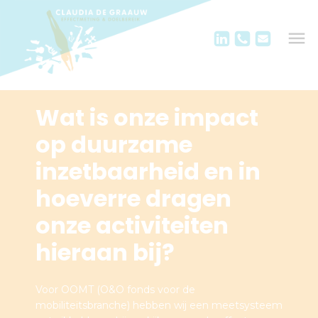
Wat is onze impact
op duurzame
inzetbaarheid en in
hoeverre dragen
onze activiteiten
hieraan bij?
Voor OOMT (O&O fonds voor de
mobiliteitsbranche) hebben wij een meetsysteem