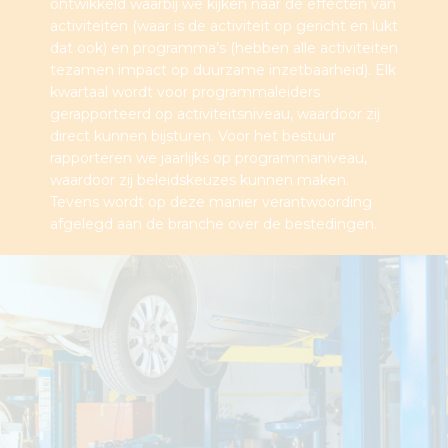
ontwikkeld waarbij we kijken naar de effecten van
activiteiten (waar is de activiteit op gericht en lukt
dat ook) en programma’s (hebben alle activiteiten
tezamen impact op duurzame inzetbaarheid). Elk
kwartaal wordt voor programmaleiders
gerapporteerd op activiteitsniveau, waardoor zij
direct kunnen bijsturen. Voor het bestuur
rapporteren we jaarlijks op programmaniveau,
waardoor zij beleidskeuzes kunnen maken.
Tevens wordt op deze manier verantwoording
afgelegd aan de branche over de bestedingen.