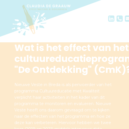
Wat is het effect van het
cultuureducatieprogr
"De Ontdekking" (CmK)
Nieuwe Veste in Breda is als penvoerder van het
programma Cultuureducatie met Kwaliteit
verplicht haar activiteiten in het kader van dit
programma te monitoren en evalueren. Nieuwe
Veste heeft ons daarom gevraagd om te kijken
naar de effecten van het programma en hoe ze
deze kan verbeteren. Hiervoor hebben we twee