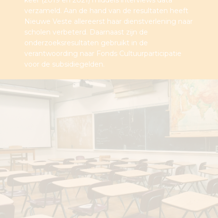
keer (2019 en 2021) middels interviews data
verzameld. Aan de hand van de resultaten heeft
Nieuwe Veste allereerst haar dienstverlening naar
scholen verbeterd. Daarnaast zijn de
onderzoeksresultaten gebruikt in de
verantwoording naar Fonds Cultuurparticipatie
voor de subsidiegelden.