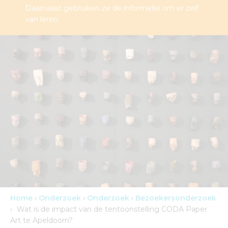
Daarnaast gebruiken ze de informatie om er zelf
van leren.
Home
›
Onderzoek
›
Onderzoek
›
Bezoekersonderzoek
›
Wat is de impact van de tentoonstelling CODA Paper
Art te Apeldoorn?