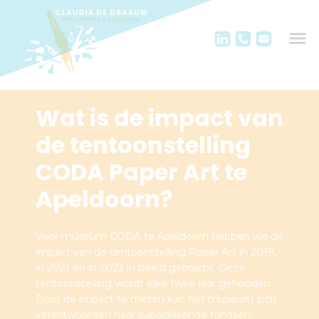
Wat is de impact van
de tentoonstelling
CODA Paper Art te
Apeldoorn?
Voor museum CODA te Apeldoorn hebben we de
impact van de tentoonstelling Paper Art in 2019,
in 2021 en in 2023 in beeld gebracht. Deze
tentoonstelling wordt elke twee jaar gehouden.
Door de impact te meten kan het museum zich
verantwoorden naar subsidiërende fondsen.