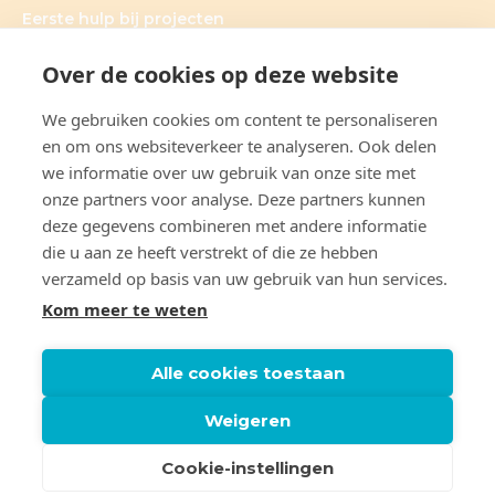
Eerste hulp bij projecten
Over de cookies op deze website
We gebruiken cookies om content te personaliseren
OVER CLAUDIA DE GRAAUW
en om ons websiteverkeer te analyseren. Ook delen
we informatie over uw gebruik van onze site met
Claudia’s hart ligt bij onderzoek. Haar werkwijze is heel
onze partners voor analyse. Deze partners kunnen
persoonlijk; ieder onderzoek vraagt tenslotte om
maatwerk. Samen met de klant formuleert ze doelen, die
deze gegevens combineren met andere informatie
ze vervolgens ook realiseert. Daarbij is ze volkomen
die u aan ze heeft verstrekt of die ze hebben
transparant en deelt ze graag haar kennis en ervaring.
verzameld op basis van uw gebruik van hun services.
Kom meer te weten
Alle cookies toestaan
Weigeren
© 2022 – 2026 Claudia de Graauw. Alle rechten
Cookie-instellingen
voorbehouden.