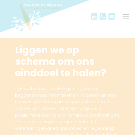
Liggen we op
schema om ons
einddoel te halen?
Rijkswaterstaat is enkele jaren geleden
begonnen met het maken en invoeren van een
nieuw instrumentarium om waterkeringen te
toetsen aan de wet. Dit is een uitgebreid
programma met velerlei complexe berekeningen.
Deze berekeningen zorgen ervoor dat
waterkeringen goed ontworpen en regelmatig