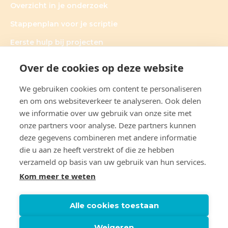
Overzicht in je onderzoek
Stappenplan voor je scriptie
Eerste hulp bij projecten
Over de cookies op deze website
We gebruiken cookies om content te personaliseren
OVER CLAUDIA DE GRAAUW
en om ons websiteverkeer te analyseren. Ook delen
we informatie over uw gebruik van onze site met
Claudia’s hart ligt bij onderzoek. Haar werkwijze is heel
onze partners voor analyse. Deze partners kunnen
persoonlijk; ieder onderzoek vraagt tenslotte om
maatwerk. Samen met de klant formuleert ze doelen, die
deze gegevens combineren met andere informatie
ze vervolgens ook realiseert. Daarbij is ze volkomen
die u aan ze heeft verstrekt of die ze hebben
transparant en deelt ze graag haar kennis en ervaring.
verzameld op basis van uw gebruik van hun services.
Kom meer te weten
Alle cookies toestaan
Weigeren