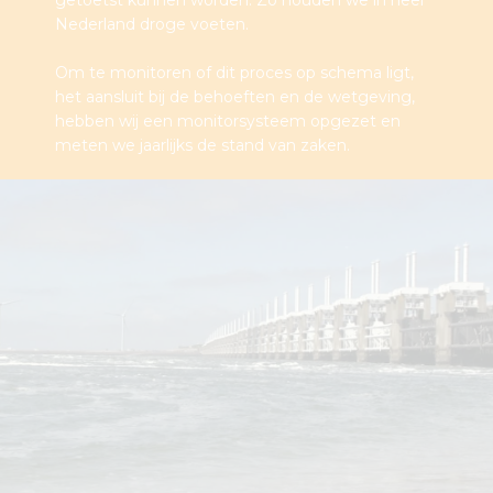
getoetst kunnen worden. Zo houden we in heel
Nederland droge voeten.
Om te monitoren of dit proces op schema ligt,
het aansluit bij de behoeften en de wetgeving,
hebben wij een monitorsysteem opgezet en
meten we jaarlijks de stand van zaken.